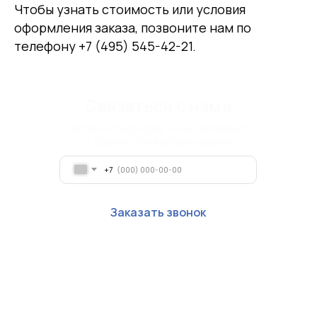
Чтобы узнать стоимость или условия
оформления заказа, позвоните нам по
телефону +7 (495) 545-42-21.
Связаться с нами
Оставьте заявку
Заполните форму, и мы свяжемся
Наш сотрудник свяжется с вами
с Вами в ближайшее время
для уточнения данных
+7
Оставить заявку
Оставить заявку
Заказать звонок