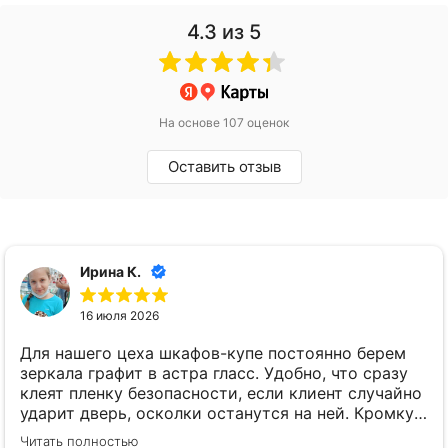
4.3
из 5
На основе 107 оценок
Оставить отзыв
Ирина К.
16 июля 2026
Для нашего цеха шкафов-купе постоянно берем
зеркала графит в астра гласс. Удобно, что сразу
клеят пленку безопасности, если клиент случайно
ударит дверь, осколки останутся на ней. Кромку
мы даже не просим обрабатывать, она все равно
Читать полностью