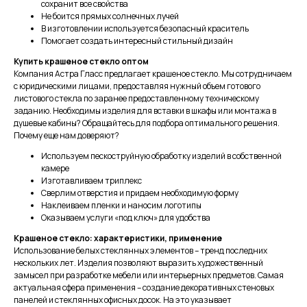
сохранит все свойства
Не боится прямых солнечных лучей
В изготовлении используется безопасный краситель
Помогает создать интересный стильный дизайн
Купить крашеное стекло оптом
Компания Астра Гласс предлагает крашеное стекло. Мы сотрудничаем
с юридическими лицами, предоставляя нужный объем готового
листового стекла по заранее предоставленному техническому
заданию. Необходимы изделия для вставки в шкафы или монтажа в
душевые кабины? Обращайтесь для подбора оптимального решения.
Почему еще нам доверяют?
Используем пескоструйную обработку изделий в собственной
камере
Изготавливаем триплекс
Сверлим отверстия и придаем необходимую форму
Наклеиваем пленки и наносим логотипы
Оказываем услуги «под ключ» для удобства
Крашеное стекло: характеристики, применение
Использование белых стеклянных элементов – тренд последних
нескольких лет. Изделия позволяют выразить художественный
замысел при разработке мебели или интерьерных предметов. Самая
актуальная сфера применения – создание декоративных стеновых
панелей и стеклянных офисных досок. На это указывает