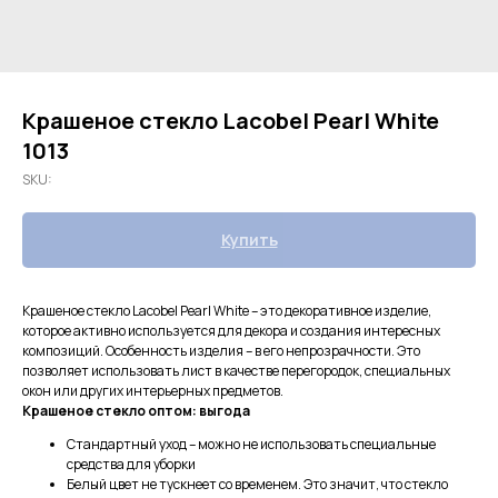
Крашеное стекло Lacobel Pearl White
1013
SKU:
Купить
Крашеное стекло Lacobel Pearl White – это декоративное изделие,
которое активно используется для декора и создания интересных
композиций. Особенность изделия – в его непрозрачности. Это
позволяет использовать лист в качестве перегородок, специальных
окон или других интерьерных предметов.
Крашеное стекло оптом: выгода
Стандартный уход – можно не использовать специальные
средства для уборки
Белый цвет не тускнеет со временем. Это значит, что стекло