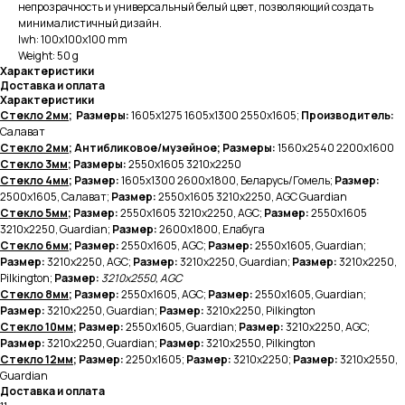
непрозрачность и универсальный белый цвет, позволяющий создать
минималистичный дизайн.
lwh: 100x100x100 mm
Weight: 50 g
Характеристики
Доставка и оплата
Характеристики
Стекло 2мм
; Размеры:
1605х1275 1605х1300 2550х1605;
Производитель:
Салават
Стекло 2мм
; Антибликовое/музейное; Размеры:
1560х2540 2200х1600
Стекло 3мм
; Размеры:
2550х1605
3210х2250
Стекло 4мм
; Размер:
1605х1300
2600х1800, Беларусь/Гомель;
Размер:
2500х1605, Салават;
Размер:
2550х1605 3210х2250, AGC Guardian
Стекло 5мм
; Размер:
2550х1605 3210х2250, AGC;
Размер:
2550х1605
3210х2250, Guardian;
Размер:
2600х1800, Елабуга
Стекло 6мм
; Размер:
2550х1605, AGC;
Размер:
2550х1605, Guardian;
Размер:
3210х2250, AGC;
Размер:
3210х2250, Guardian;
Размер:
3210х2250,
Pilkington;
Размер:
3210х2550, AGC
Стекло 8мм
; Размер:
2550х1605, AGC;
Размер:
2550х1605, Guardian;
Размер:
3210х2250, Guardian;
Размер:
3210х2250, Pilkington
Стекло 10мм
; Размер:
2550х1605, Guardian;
Размер:
3210х2250, AGC;
Размер:
3210х2250, Guardian;
Размер:
3210х2550, Pilkington
Стекло 12мм
; Размер:
2250х1605;
Размер:
3210х2250;
Размер:
3210х2550,
Guardian
Доставка и оплата