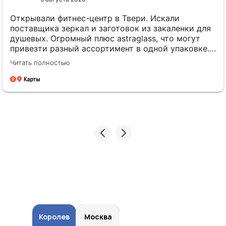
Открывали фитнес-центр в Твери. Искали
поставщика зеркал и заготовок из закаленки для
душевых. Огромный плюс astraglass, что могут
привезти разный ассортимент в одной упаковке.
Сэкономили на доставке прилично! По качеству
Читать полностью
претензий ноль, геометрия листов ровная.
Королев
Королев
Москва
Москва