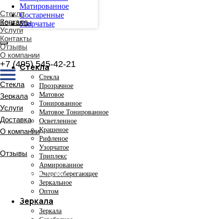
Матированное
Стекла
Состаренные
Зеркала
Узорчатые
Услуги
Контакты
Отзывы
О компании
+7 (495) 545-42-21
Стекла
Стекла
Прозрачное
Матовое
Тонированное
Матовое Тонированное
Осветленное
Крашеное
Рифленое
Узорчатое
Триплекс
Армированное
Энергосберегающее
Зеркальное
Оптом
Зеркала
Зеркала