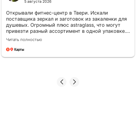
5 августа 2026
Открывали фитнес-центр в Твери. Искали
поставщика зеркал и заготовок из закаленки для
душевых. Огромный плюс astraglass, что могут
привезти разный ассортимент в одной упаковке.
Сэкономили на доставке прилично! По качеству
Читать полностью
претензий ноль, геометрия листов ровная.