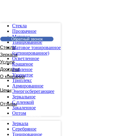
Стекла
Прозрачное
Матовое
Обратный звонок
Тонированное
Матовое тонированное
(сатинированное)
Осветленное
Крашеное
Рифленое
Узорчатое
Триплекс
Армированное
Энергосберегающее
Зеркальное
С пленкой
Закаленное
Оптом
Зеркала
Серебряное
Тонированное