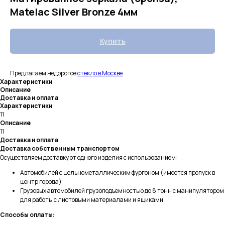
Matelac Silver Bronze 4мм
Купить
Предлагаем недорогое
стекло в Москве
Характеристики
Описание
Доставка и оплата
Характеристики
11
Описание
11
Доставка и оплата
Доставка собственным транспортом
Осуществляем доставку от одного изделия с использованием:
Автомобилей с цельнометаллическим фургоном (имеется пропуск в
центр города)
Грузовых автомобилей грузоподъемностью до 8 тонн с манипулятором
для работы с листовыми материалами и ящиками
Способы оплаты: