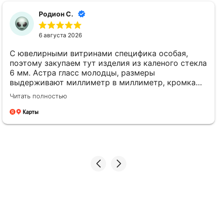
Родион С.
6 августа 2026
С ювелирными витринами специфика особая,
поэтому закупаем тут изделия из каленого стекла
6 мм. Астра гласс молодцы, размеры
выдерживают миллиметр в миллиметр, кромка
идеально полированная. Менеджеры толковые,
Читать полностью
всегда на связи. Будем работать дальше.