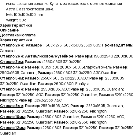
использования изделие. Купить матовое стекло можно в компании
Astra Glass по оптовой цене.
lwh: 100x100x100 mm
Weight: 50 g
Характеристики
Описание
Доставка и оплата
Характеристики
Стекло 2мм
; Размеры:
1605х1275 1605х1300 2550х1605;
Производитель:
Салават
Стекло 2мм
; Антибликовое/музейное; Размеры:
1560х2540 2200х1600
Стекло 3мм
; Размеры:
2550х1605
3210х2250
Стекло 4мм
; Размер:
1605х1300
2600х1800, Беларусь/Гомель;
Размер:
2500х1605, Салават;
Размер:
2550х1605 3210х2250, AGC Guardian
Стекло 5мм
; Размер:
2550х1605 3210х2250, AGC;
Размер:
2550х1605
3210х2250, Guardian;
Размер:
2600х1800, Елабуга
Стекло 6мм
; Размер:
2550х1605, AGC;
Размер:
2550х1605, Guardian;
Размер:
3210х2250, AGC;
Размер:
3210х2250, Guardian;
Размер:
3210х2250,
Pilkington;
Размер:
3210х2550, AGC
Стекло 8мм
; Размер:
2550х1605, AGC;
Размер:
2550х1605, Guardian;
Размер:
3210х2250, Guardian;
Размер:
3210х2250, Pilkington
Стекло 10мм
; Размер:
2550х1605, Guardian;
Размер:
3210х2250, AGC;
Размер:
3210х2250, Guardian;
Размер:
3210х2550, Pilkington
Стекло 12мм
; Размер:
2250х1605;
Размер:
3210х2250;
Размер:
3210х2550,
Guardian