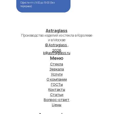
Офис пн-пт с 9:00 до 19:00 (без
Офис пн-пт с 9:00 до 19:00 (без
перерыва)
перерыва)
Astraglass
Производство изделий из стекла в Королеве
и в Москве
© Astraglass ,
2026
k@astraglass.ru
Меню
Стекла
Зеркала
Услуги
О компании
ГОСТы
Контакты
Статьи
Вопрос-ответ
Цены