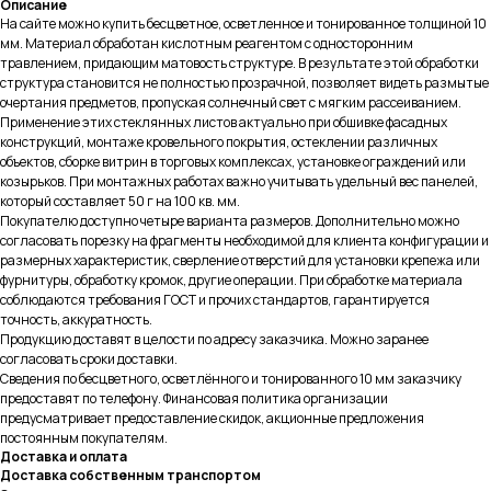
Описание
На сайте можно купить бесцветное, осветленное и тонированное толщиной 10
мм. Материал обработан кислотным реагентом с односторонним
травлением, придающим матовость структуре. В результате этой обработки
структура становится не полностью прозрачной, позволяет видеть размытые
очертания предметов, пропуская солнечный свет с мягким рассеиванием.
Применение этих стеклянных листов актуально при обшивке фасадных
конструкций, монтаже кровельного покрытия, остеклении различных
объектов, сборке витрин в торговых комплексах, установке ограждений или
козырьков. При монтажных работах важно учитывать удельный вес панелей,
который составляет 50 г на 100 кв. мм.
Покупателю доступно четыре варианта размеров. Дополнительно можно
согласовать порезку на фрагменты необходимой для клиента конфигурации и
размерных характеристик, сверление отверстий для установки крепежа или
фурнитуры, обработку кромок, другие операции. При обработке материала
соблюдаются требования ГОСТ и прочих стандартов, гарантируется
точность, аккуратность.
Продукцию доставят в целости по адресу заказчика. Можно заранее
согласовать сроки доставки.
Сведения по бесцветного, осветлённого и тонированного 10 мм заказчику
предоставят по телефону. Финансовая политика организации
предусматривает предоставление скидок, акционные предложения
постоянным покупателям.
Доставка и оплата
Доставка собственным транспортом