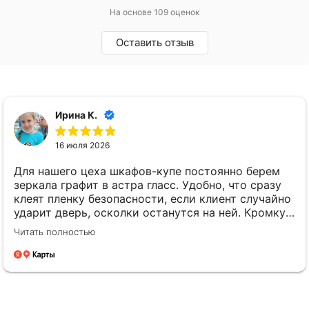
На основе 109 оценок
Оставить отзыв
Ирина К.
16 июля 2026
Для нашего цеха шкафов-купе постоянно берем
зеркала графит в астра гласс. Удобно, что сразу
клеят пленку безопасности, если клиент случайно
ударит дверь, осколки останутся на ней. Кромку
мы даже не просим обрабатывать, она все равно
Читать полностью
прячется в профиль. Привозят стабильно
вовремя, без задержек.