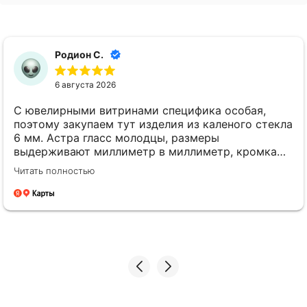
Родион С.
6 августа 2026
С ювелирными витринами специфика особая,
поэтому закупаем тут изделия из каленого стекла
6 мм. Астра гласс молодцы, размеры
выдерживают миллиметр в миллиметр, кромка
идеально полированная. Менеджеры толковые,
Читать полностью
всегда на связи. Будем работать дальше.