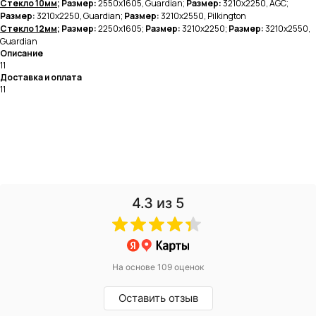
Стекло 10мм
; Размер:
2550х1605, Guardian;
Размер:
3210х2250, AGC;
Размер:
3210х2250, Guardian;
Размер:
3210х2550, Pilkington
Стекло 12мм
; Размер:
2250х1605;
Размер:
3210х2250;
Размер:
3210х2550,
Guardian
Описание
11
Доставка и оплата
11
4.3
из 5
На основе 109 оценок
Оставить отзыв