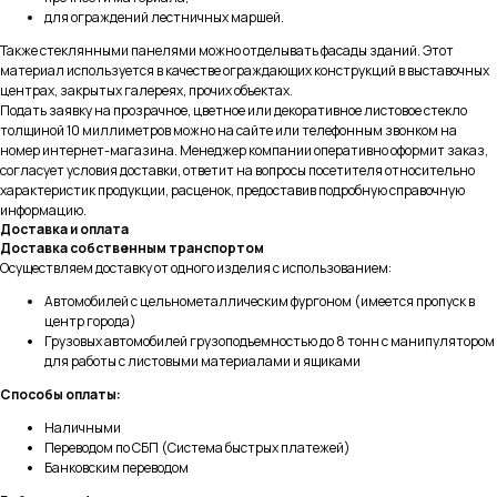
для ограждений лестничных маршей.
Также стеклянными панелями можно отделывать фасады зданий. Этот
материал используется в качестве ограждающих конструкций в выставочных
центрах, закрытых галереях, прочих объектах.
Подать заявку на прозрачное, цветное или декоративное листовое стекло
толщиной 10 миллиметров можно на сайте или телефонным звонком на
номер интернет-магазина. Менеджер компании оперативно оформит заказ,
согласует условия доставки, ответит на вопросы посетителя относительно
характеристик продукции, расценок, предоставив подробную справочную
информацию.
Доставка и оплата
Доставка собственным транспортом
Осуществляем доставку от одного изделия с использованием:
Автомобилей с цельнометаллическим фургоном (имеется пропуск в
центр города)
Грузовых автомобилей грузоподъемностью до 8 тонн с манипулятором
для работы с листовыми материалами и ящиками
Способы оплаты:
Наличными
Переводом по СБП (Система быстрых платежей)
Банковским переводом