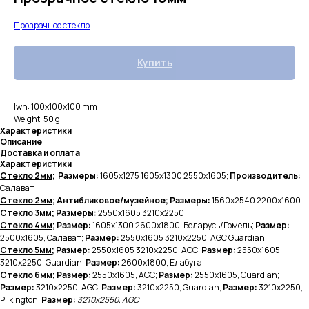
Прозрачное стекло
Купить
lwh: 100x100x100 mm
Weight: 50 g
Характеристики
Описание
Доставка и оплата
Характеристики
Стекло 2мм
; Размеры:
1605х1275 1605х1300 2550х1605;
Производитель:
Салават
Стекло 2мм
; Антибликовое/музейное; Размеры:
1560х2540 2200х1600
Стекло 3мм
; Размеры:
2550х1605
3210х2250
Стекло 4мм
; Размер:
1605х1300
2600х1800, Беларусь/Гомель;
Размер:
2500х1605, Салават;
Размер:
2550х1605 3210х2250, AGC Guardian
Стекло 5мм
; Размер:
2550х1605 3210х2250, AGC;
Размер:
2550х1605
3210х2250, Guardian;
Размер:
2600х1800, Елабуга
Стекло 6мм
; Размер:
2550х1605, AGC;
Размер:
2550х1605, Guardian;
Размер:
3210х2250, AGC;
Размер:
3210х2250, Guardian;
Размер:
3210х2250,
Pilkington;
Размер:
3210х2550, AGC