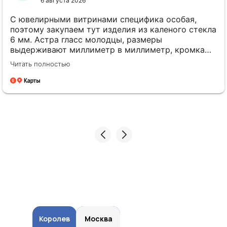
6 августа 2026
С ювелирными витринами специфика особая,
поэтому закупаем тут изделия из каленого стекла
6 мм. Астра гласс молодцы, размеры
выдерживают миллиметр в миллиметр, кромка
идеально полированная. Менеджеры толковые,
Читать полностью
всегда на связи. Будем работать дальше.
Королев
Королев
Москва
Москва