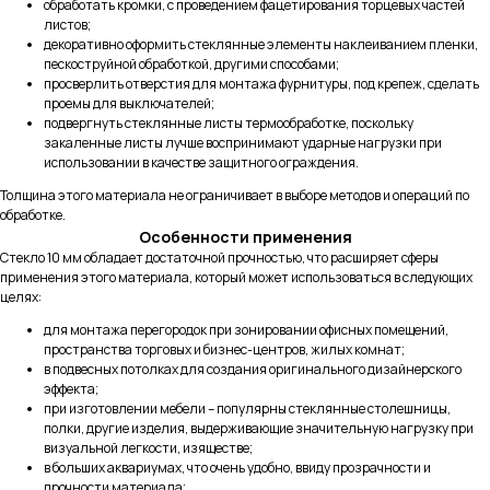
обработать кромки, с проведением фацетирования торцевых частей
листов;
декоративно оформить стеклянные элементы наклеиванием пленки,
пескоструйной обработкой, другими способами;
просверлить отверстия для монтажа фурнитуры, под крепеж, сделать
проемы для выключателей;
подвергнуть стеклянные листы термообработке, поскольку
закаленные листы лучше воспринимают ударные нагрузки при
использовании в качестве защитного ограждения.
Толщина этого материала не ограничивает в выборе методов и операций по
обработке.
Особенности применения
Стекло 10 мм обладает достаточной прочностью, что расширяет сферы
применения этого материала, который может использоваться в следующих
целях:
для монтажа перегородок при зонировании офисных помещений,
пространства торговых и бизнес-центров, жилых комнат;
в подвесных потолках для создания оригинального дизайнерского
эффекта;
при изготовлении мебели – популярны стеклянные столешницы,
полки, другие изделия, выдерживающие значительную нагрузку при
визуальной легкости, изяществе;
в больших аквариумах, что очень удобно, ввиду прозрачности и
прочности материала;