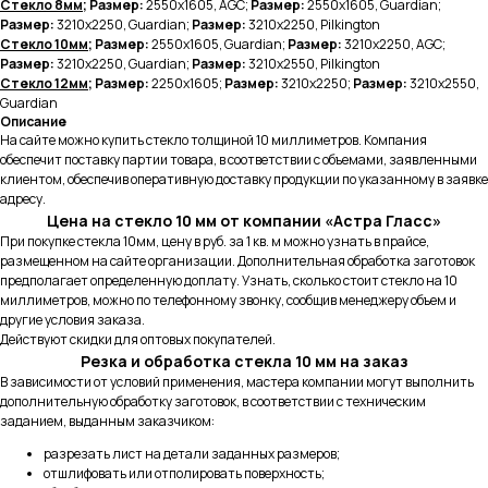
Стекло 8мм
; Размер:
2550х1605, AGC;
Размер:
2550х1605, Guardian;
Размер:
3210х2250, Guardian;
Размер:
3210х2250, Pilkington
Стекло 10мм
; Размер:
2550х1605, Guardian;
Размер:
3210х2250, AGC;
Размер:
3210х2250, Guardian;
Размер:
3210х2550, Pilkington
Стекло 12мм
; Размер:
2250х1605;
Размер:
3210х2250;
Размер:
3210х2550,
Guardian
Описание
На сайте можно купить стекло толщиной 10 миллиметров. Компания
обеспечит поставку партии товара, в соответствии с объемами, заявленными
клиентом, обеспечив оперативную доставку продукции по указанному в заявке
адресу.
Цена на стекло 10 мм от компании «Астра Гласс»
При покупке стекла 10мм, цену в руб. за 1 кв. м можно узнать в прайсе,
размещенном на сайте организации. Дополнительная обработка заготовок
предполагает определенную доплату. Узнать, сколько стоит стекло на 10
миллиметров, можно по телефонному звонку, сообщив менеджеру объем и
другие условия заказа.
Действуют скидки для оптовых покупателей.
Резка и обработка стекла 10 мм на заказ
В зависимости от условий применения, мастера компании могут выполнить
дополнительную обработку заготовок, в соответствии с техническим
заданием, выданным заказчиком:
разрезать лист на детали заданных размеров;
отшлифовать или отполировать поверхность;