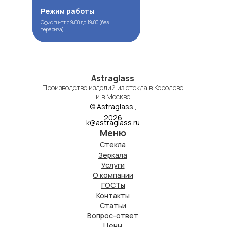
Режим работы
Режим работы
Офис пн-пт с 9:00 до 19:00 (без
Офис пн-пт с 9:00 до 19:00 (без
перерыва)
перерыва)
Astraglass
Производство изделий из стекла в Королеве
и в Москве
© Astraglass ,
2026
k@astraglass.ru
Меню
Стекла
Зеркала
Услуги
О компании
ГОСТы
Контакты
Статьи
Вопрос-ответ
Цены