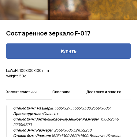
Состаренное зеркало F-017
Купить
LxWxH: 100x100x100 mm
Weight: 50 g
Характеристики
Описание
Доставка и оплата
Стекло 2мм
; Размеры:
1605х1275 1605х1300 2550х1605;
Производитель:
Салават
Стекло 2мм
; Антибликовое/музейное; Размеры:
1560х2540
2200х1600
Стекло 3мм
; Размеры:
2550х1605
3210х2250
Стекло 4мм
; Размер:
1605х1300
2600х1800, Беларусь/Гомель;