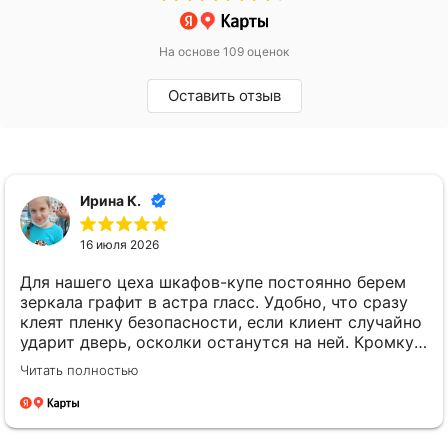
На основе 109 оценок
Оставить отзыв
Ирина К.
16 июля 2026
Для нашего цеха шкафов-купе постоянно берем
зеркала графит в астра гласс. Удобно, что сразу
клеят пленку безопасности, если клиент случайно
ударит дверь, осколки останутся на ней. Кромку
мы даже не просим обрабатывать, она все равно
Читать полностью
прячется в профиль. Привозят стабильно
вовремя, без задержек.