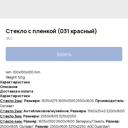
Стекло с пленкой (031 красный)
SKU:
Купить
lwh: 100x100x100 mm
Weight: 50 g
Характеристики
Описание
Доставка и оплата
Характеристики
Стекло 2мм
; Размеры:
1605х1275 1605х1300 2550х1605;
Производитель:
Салават
Стекло 2мм
; Антибликовое/музейное; Размеры:
1560х2540 2200х1600
Стекло 3мм
; Размеры:
2550х1605
3210х2250
Стекло 4мм
; Размер:
1605х1300
2600х1800, Беларусь/Гомель;
Размер:
2500х1605, Салават;
Размер:
2550х1605 3210х2250, AGC Guardian