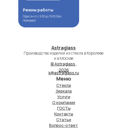
Режим работы
Режим работы
Офис пн-пт с 9:00 до 19:00 (без
Офис пн-пт с 9:00 до 19:00 (без
перерыва)
перерыва)
Astraglass
Производство изделий из стекла в Королеве
и в Москве
© Astraglass ,
2026
k@astraglass.ru
Меню
Стекла
Зеркала
Услуги
О компании
ГОСТы
Контакты
Статьи
Вопрос-ответ