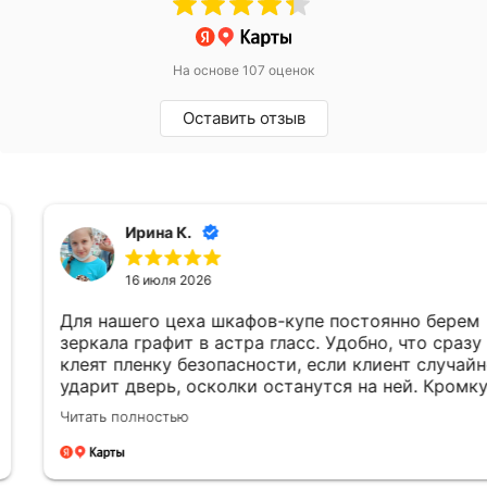
На основе 107 оценок
Оставить отзыв
Ирина К.
16 июля 2026
Для нашего цеха шкафов-купе постоянно берем
зеркала графит в астра гласс. Удобно, что сразу
клеят пленку безопасности, если клиент случайно
ударит дверь, осколки останутся на ней. Кромку
мы даже не просим обрабатывать, она все равно
Читать полностью
прячется в профиль. Привозят стабильно
вовремя, без задержек.