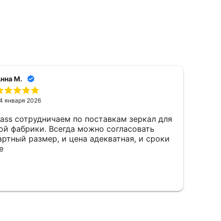
нна М.
4 января 2026
lass сотрудничаем по поставкам зеркал для
Зак
ой фабрики. Всегда можно согласовать
Упа
ртный размер, и цена адекватная, и сроки
при
е