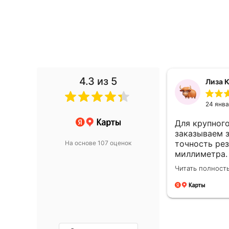
4.3
из 5
Лиза К
6
24 янва
я. Всё четко, хорошая стоимость.
Для крупног
заказываем з
точность рез
На основе 107 оценок
миллиметра.
это очень к
Читать полност
автопарком, 
Упаковка пр
разделён про