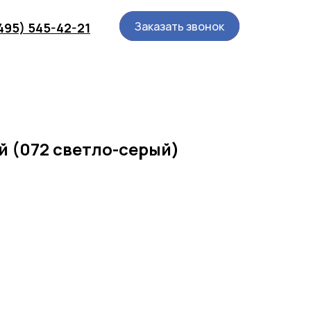
Заказать звонок
Заказать звонок
(495) 545-42-21
й (072 светло-серый)