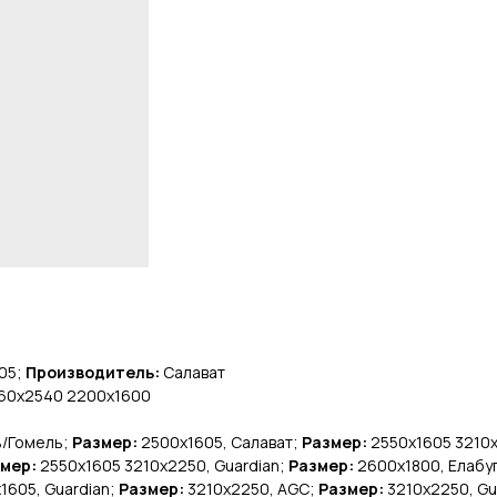
605;
Производитель:
Салават
60х2540 2200х1600
ь/Гомель;
Размер:
2500х1605, Салават;
Размер:
2550х1605 3210х
змер:
2550х1605 3210х2250, Guardian;
Размер:
2600х1800, Елабу
1605, Guardian;
Размер:
3210х2250, AGC;
Размер:
3210х2250, Gu