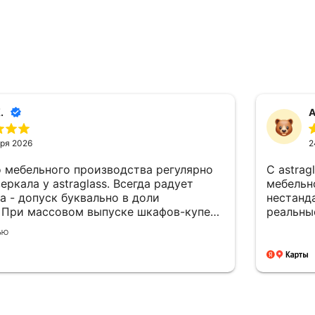
.
А
ря 2026
2
о мебельного производства регулярно
С astrag
еркала у astraglass. Всегда радует
мебельн
а - допуск буквально в доли
нестанда
 При массовом выпуске шкафов-купе
реальны
ритично. Доставка собственным
ью
никаких простоев из-за логистики.
одумана до мелочей: каждый лист
кладками, фиксация надёжная. За два
года сотрудничества ни одного брака.