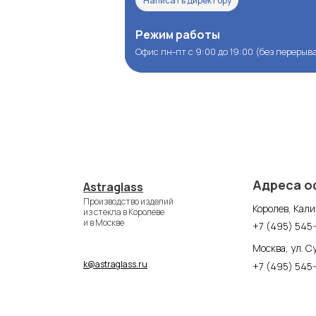
Написать директору
Написать директору
Режим работы
Режим работы
Офис пн-пт с 9:00 до 19:00 (без перерыв
Офис пн-пт с 9:00 до 19:00 (без перерыв
Адреса о
Astraglass
Производство изделий
Королев, Кали
из стекла в Королеве
и в Москве
+7 (495) 545
Москва, ул. Су
k@astraglass.ru
+7 (495) 545