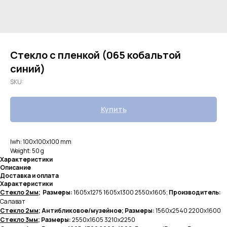
Стекло с пленкой (065 кобальтой
синий)
SKU:
Купить
lwh: 100x100x100 mm
Weight: 50 g
Характеристики
Описание
Доставка и оплата
Характеристики
Стекло 2мм
; Размеры:
1605х1275 1605х1300 2550х1605;
Производитель:
Салават
Стекло 2мм
; Антибликовое/музейное; Размеры:
1560х2540 2200х1600
Стекло 3мм
; Размеры:
2550х1605
3210х2250