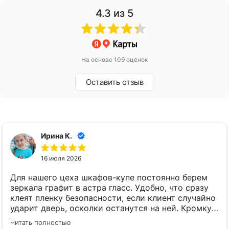
4.3
из 5
На основе 109 оценок
Оставить отзыв
Ирина К.
16 июля 2026
Для нашего цеха шкафов-купе постоянно берем
зеркала графит в астра гласс. Удобно, что сразу
клеят пленку безопасности, если клиент случайно
ударит дверь, осколки останутся на ней. Кромку
мы даже не просим обрабатывать, она все равно
Читать полностью
прячется в профиль. Привозят стабильно