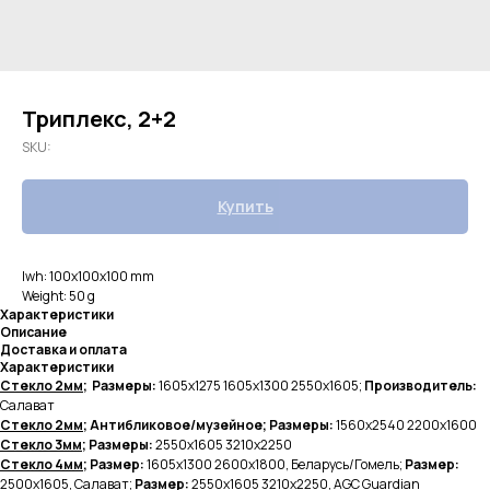
Триплекс, 2+2
SKU:
Купить
lwh: 100x100x100 mm
Weight: 50 g
Характеристики
Описание
Доставка и оплата
Характеристики
Стекло 2мм
; Размеры:
1605х1275 1605х1300 2550х1605;
Производитель:
Салават
Стекло 2мм
; Антибликовое/музейное; Размеры:
1560х2540 2200х1600
Стекло 3мм
; Размеры:
2550х1605
3210х2250
Стекло 4мм
; Размер:
1605х1300
2600х1800, Беларусь/Гомель;
Размер:
2500х1605, Салават;
Размер:
2550х1605 3210х2250, AGC Guardian