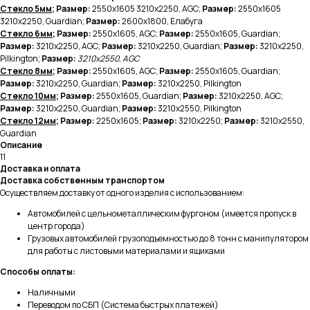
Стекло 5мм
; Размер:
2550х1605 3210х2250, AGC;
Размер:
2550х1605
3210х2250, Guardian;
Размер:
2600х1800, Елабуга
Стекло 6мм
; Размер:
2550х1605, AGC;
Размер:
2550х1605, Guardian;
Размер:
3210х2250, AGC;
Размер:
3210х2250, Guardian;
Размер:
3210х2250,
Pilkington;
Размер:
3210х2550, AGC
Стекло 8мм
; Размер:
2550х1605, AGC;
Размер:
2550х1605, Guardian;
Размер:
3210х2250, Guardian;
Размер:
3210х2250, Pilkington
Стекло 10мм
; Размер:
2550х1605, Guardian;
Размер:
3210х2250, AGC;
Размер:
3210х2250, Guardian;
Размер:
3210х2550, Pilkington
Стекло 12мм
; Размер:
2250х1605;
Размер:
3210х2250;
Размер:
3210х2550,
Guardian
Описание
11
Доставка и оплата
Доставка собственным транспортом
Осуществляем доставку от одного изделия с использованием:
Автомобилей с цельнометаллическим фургоном (имеется пропуск в
центр города)
Грузовых автомобилей грузоподъемностью до 8 тонн с манипулятором
для работы с листовыми материалами и ящиками
Способы оплаты:
Наличными
Переводом по СБП (Система быстрых платежей)