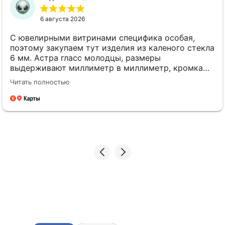
6 августа 2026
С ювелирными витринами специфика особая,
поэтому закупаем тут изделия из каленого стекла
6 мм. Астра гласс молодцы, размеры
выдерживают миллиметр в миллиметр, кромка
идеально полированная. Менеджеры толковые,
Читать полностью
всегда на связи. Будем работать дальше.